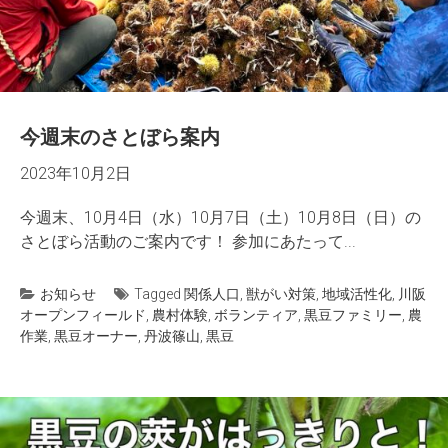
今週末のさとぼら案内
2023年10月2日
今週末、10月4日（水）10月7日（土）10月8日（日）の
さとぼら活動のご案内です！ 参加にあたって...
お知らせ
Tagged
関係人口
,
獣がい対策
,
地域活性化
,
川阪
オープンフィールド
,
農村体験
,
ボランティア
,
黒豆ファミリー
,
農
作業
,
黒豆オーナー
,
丹波篠山
,
黒豆