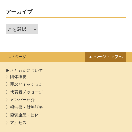
ナ
ビ
アーカイブ
ゲ
ア
ー
ー
シ
カ
ョ
イ
ン
ブ
TOPページ
ページトップへ
さともんについて
団体概要
理念とミッション
代表者メッセージ
メンバー紹介
報告書・財務諸表
協賛企業・団体
アクセス