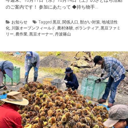
今週末、10月11日（水）10月14日（土）のさとぼら活動
のご案内です！ 参加にあたって ◆持ち物手...
お知らせ
Tagged
黒豆
,
関係人口
,
獣がい対策
,
地域活性
化
,
川阪オープンフィールド
,
農村体験
,
ボランティア
,
黒豆ファミ
リー
,
農作業
,
黒豆オーナー
,
丹波篠山