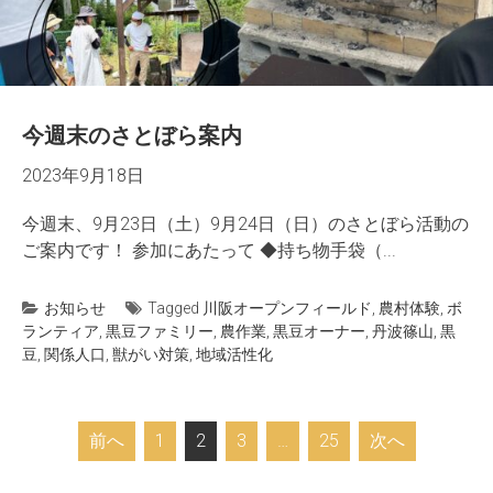
今週末のさとぼら案内
2023年9月18日
今週末、9月23日（土）9月24日（日）のさとぼら活動の
ご案内です！ 参加にあたって ◆持ち物手袋（...
お知らせ
Tagged
川阪オープンフィールド
,
農村体験
,
ボ
ランティア
,
黒豆ファミリー
,
農作業
,
黒豆オーナー
,
丹波篠山
,
黒
豆
,
関係人口
,
獣がい対策
,
地域活性化
投
前へ
1
2
3
…
25
次へ
稿