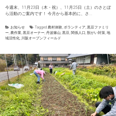
今週末、11月23日（木・祝）、11月25日（土）のさとぼ
ら活動のご案内です！ 今月から基本的に、さ...
お知らせ
Tagged
農村体験
,
ボランティア
,
黒豆ファミリ
ー
,
農作業
,
黒豆オーナー
,
丹波篠山
,
黒豆
,
関係人口
,
獣がい対策
,
地
域活性化
,
川阪オープンフィールド