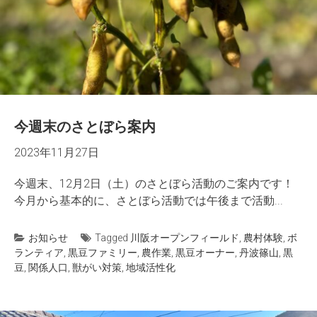
今週末のさとぼら案内
2023年11月27日
今週末、12月2日（土）のさとぼら活動のご案内です！
今月から基本的に、さとぼら活動では午後まで活動...
お知らせ
Tagged
川阪オープンフィールド
,
農村体験
,
ボ
ランティア
,
黒豆ファミリー
,
農作業
,
黒豆オーナー
,
丹波篠山
,
黒
豆
,
関係人口
,
獣がい対策
,
地域活性化