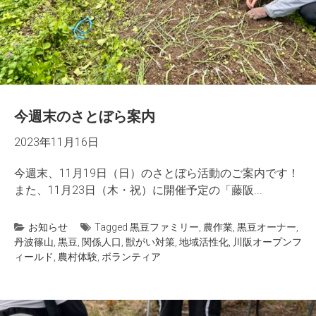
今週末のさとぼら案内
2023年11月16日
今週末、11月19日（日）のさとぼら活動のご案内です！
また、11月23日（木・祝）に開催予定の「藤阪...
お知らせ
Tagged
黒豆ファミリー
,
農作業
,
黒豆オーナー
,
丹波篠山
,
黒豆
,
関係人口
,
獣がい対策
,
地域活性化
,
川阪オープンフ
ィールド
,
農村体験
,
ボランティア