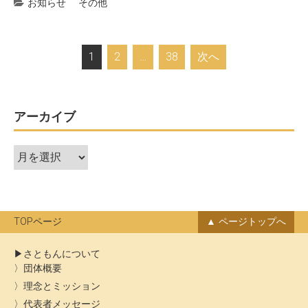
お知らせ
その他
投
1
2
…
38
次へ
稿
ナ
ビ
アーカイブ
ゲ
ア
ー
ー
シ
カ
ョ
イ
ン
ブ
TOPページ
ページトップへ
さともんについて
団体概要
理念とミッション
代表者メッセージ