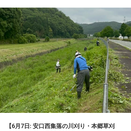
【6月7日: 安口西集落の川刈り・本郷草刈