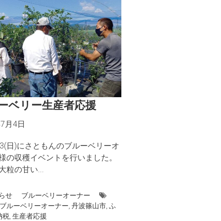
ーベリー生産者応援
年7月4日
土)3(日)にさともんのブルーベリーオ
様の収穫イベントを行いました。
粒の甘い...
らせ
ブルーベリーオーナー
ブルーベリーオーナー
,
丹波篠山市
,
ふ
納税
,
生産者応援