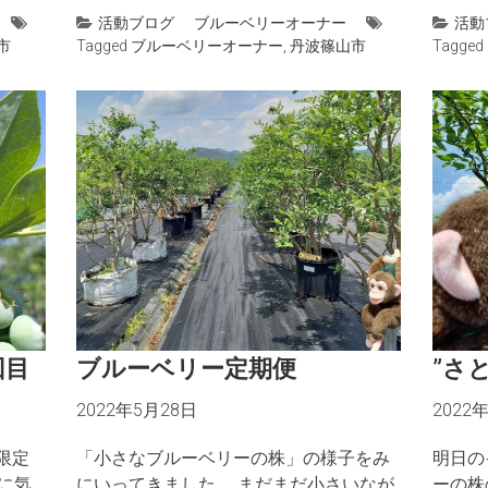
活動ブログ
ブルーベリーオーナー
活動
市
Tagged
ブルーベリーオーナー
,
丹波篠山市
Tagged
回目
ブルーベリー定期便
”さ
2022年5月28日
2022
限定
「小さなブルーベリーの株」の様子をみ
明日の
に気
にいってきました。 まだまだ小さいなが
ーの株