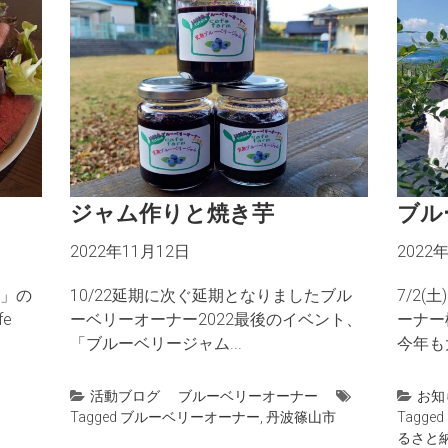
ジャム作りと焼き芋
ブル
2022年11月12日
2022
」の
10/22延期に次ぐ延期となりましたブル
7/2(
e
ーベリーオーナー2022最後のイベント、
ーナー
「ブルーベリージャム...
今年も大
活動ブログ
ブルーベリーオーナー
お知
Tagged
ブルーベリーオーナー
,
丹波篠山市
Tagged
るさと