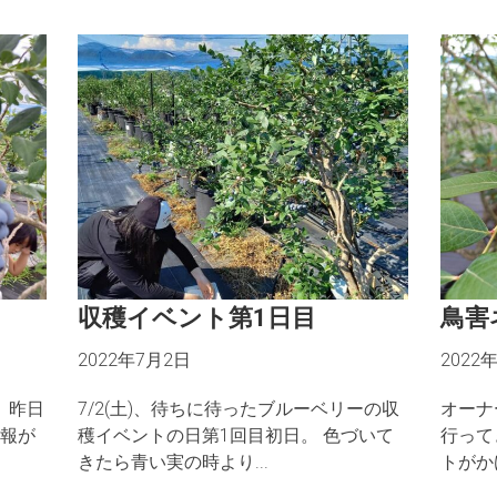
収穫イベント第1日目
鳥害
2022年7月2日
2022
。 昨日
7/2(土)、待ちに待ったブルーベリーの収
オーナ
報が
穫イベントの日第1回目初日。 色づいて
行って
きたら青い実の時より...
トがか