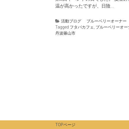
温が高かったですが、日陰...
活動ブログ
ブルーベリーオーナー
Tagged
フタバカフェ
,
ブルーベリーオー
丹波篠山市
投
稿
ナ
ビ
ゲ
ー
シ
ョ
ン
TOPページ