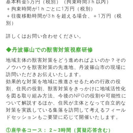
基本料金5万円（税別）（拘束時間3ｈ以内）
＋拘束時間が1ｈごとに1万円（税別）
＋往復移動時間が3ｈを超える場合、＋1万円（税
別）
詳しくはお問い合わせください。
◆丹波篠山での獣害対策視察研修
地域主体の獣害対策をどう進めればよいのか？その
ノウハウを獣害対策の先進地、丹波篠山市の現場に
訪問いただきお伝えいたします。
効果的な対策を地域に推進させるための行政の役
割、住民の役割、獣害対策をきっかけに地域活性化
を図る取り組み方法、今後のNPOの役割や可能性に
ついて解説するほか、住民が主体となって自立的な
対策を実践している集落を訪問して考えるフィール
ドセッションもご要望に応じて開催いたします。
①座学各コース： 2～3時間（質疑応答含む）