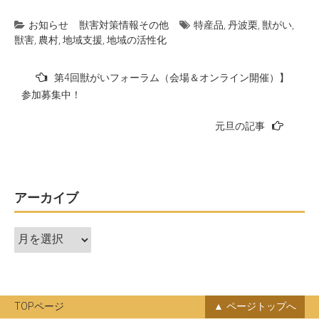
お知らせ
獣害対策情報
その他
特産品
,
丹波栗
,
獣がい
,
獣害
,
農村
,
地域支援
,
地域の活性化
投
第4回獣がいフォーラム（会場＆オンライン開催）】
稿
参加募集中！
ナ
元旦の記事
ビ
ゲ
ー
アーカイブ
シ
ョ
ア
ン
ー
カ
イ
ブ
TOPページ
ページトップへ