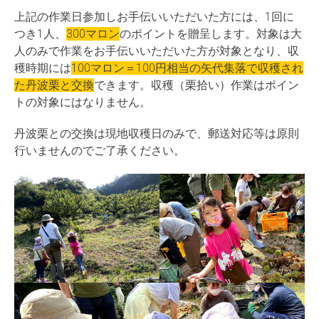
上記の作業日参加しお手伝いいただいた方には、1回に
つき1人、
300マロン
のポイントを贈呈します。対象は大
人のみで作業をお手伝いいただいた方が対象となり、収
穫時期には
100マロン＝100円相当の矢代集落で収穫され
た丹波栗と交換
できます。収穫（栗拾い）作業はポイン
トの対象にはなりません。
丹波栗との交換は現地収穫日のみで、郵送対応等は原則
行いませんのでご了承ください。