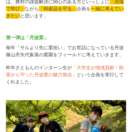
は、農村の課題解決に関心のある方といっしょに
「現場
で学び」
ながら
「特産品を守る」
企画を
一緒に考えてい
きたい
と思います。
第一弾は「丹波栗」
毎年「サルより先に栗拾い」でお世話になっている丹波
篠山市矢代集落の栗園をフィールドに考えていきます。
昨年さともんのインターン生が
「大学生が地域貢献！獣
害から守った丹波栗の魅力発信」
という企画を実行して
くれました。