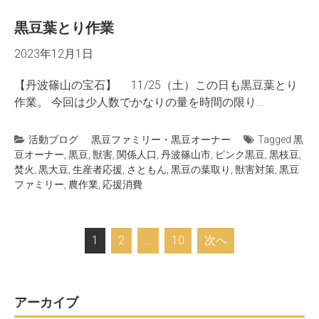
黒豆葉とり作業
2023年12月1日
【丹波篠山の宝石】 11/25（土）この日も黒豆葉とり
作業。 今回は少人数でかなりの量を時間の限り...
活動ブログ
黒豆ファミリー・黒豆オーナー
Tagged
黒
豆オーナー
,
黒豆
,
獣害
,
関係人口
,
丹波篠山市
,
ピンク黒豆
,
黒枝豆
,
焚火
,
黒大豆
,
生産者応援
,
さともん
,
黒豆の葉取り
,
獣害対策
,
黒豆
ファミリー
,
農作業
,
応援消費
投
1
2
…
10
次へ
稿
ナ
ビ
アーカイブ