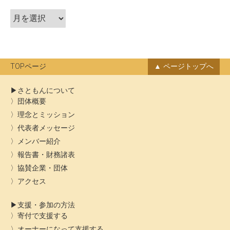
ゲ
ア
ー
ー
シ
カ
ョ
イ
ン
ブ
TOPページ
ページトップへ
さともんについて
団体概要
理念とミッション
代表者メッセージ
メンバー紹介
報告書・財務諸表
協賛企業・団体
アクセス
支援・参加の方法
寄付で支援する
オーナーになって支援する