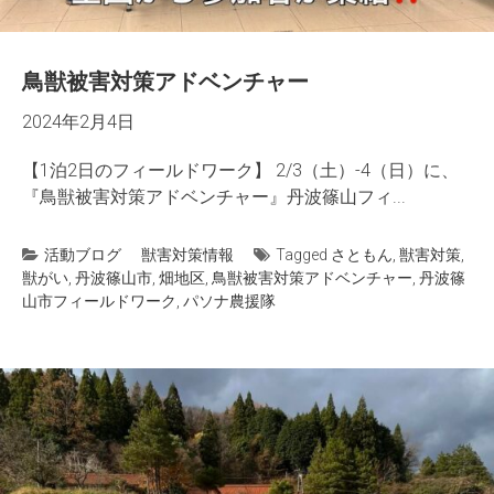
鳥獣被害対策アドベンチャー
2024年2月4日
【1泊2日のフィールドワーク】 2/3（土）-4（日）に、
『鳥獣被害対策アドベンチャー』丹波篠山フィ...
活動ブログ
獣害対策情報
Tagged
さともん
,
獣害対策
,
獣がい
,
丹波篠山市
,
畑地区
,
鳥獣被害対策アドベンチャー
,
丹波篠
山市フィールドワーク
,
パソナ農援隊