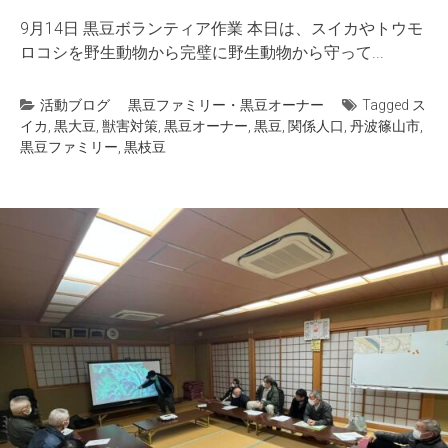
9月14日 黒豆ボランティア作業 本日は、スイカやトウモ
ロコシを野生動物から完璧に野生動物から守って...
活動ブログ
黒豆ファミリー・黒豆オーナー
Tagged
ス
イカ
,
黒大豆
,
獣害対策
,
黒豆オーナー
,
黒豆
,
関係人口
,
丹波篠山市
,
黒豆ファミリー
,
黒枝豆