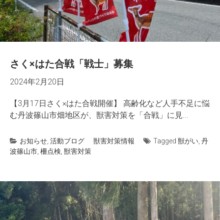
さく×はた合戦「戦士」募集
2024年2月20日
【3月17日さく×はた合戦開催】 高齢化など人手不足に悩
む丹波篠山市畑地区が、獣害対策を「合戦」に見...
お知らせ
,
活動ブログ
獣害対策情報
Tagged
獣がい
,
丹
波篠山市
,
柵点検
,
獣害対策