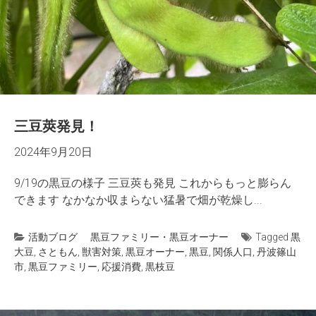
三豆莢発見！
2024年9月20日
9/19の黒豆の様子 三豆莢も発見 これからもっと膨らん
できます なかなか収まらない猛暑で畑が乾燥し...
活動ブログ
黒豆ファミリー・黒豆オーナー
Tagged
黒
大豆
,
さともん
,
獣害対策
,
黒豆オーナー
,
黒豆
,
関係人口
,
丹波篠山
市
,
黒豆ファミリー
,
応援消費
,
黒枝豆