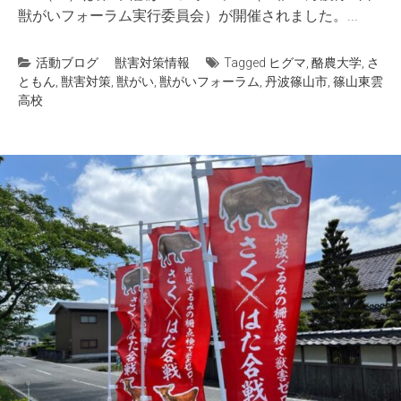
獣がいフォーラム実行委員会）が開催されました。...
活動ブログ
獣害対策情報
Tagged
ヒグマ
,
酪農大学
,
さ
ともん
,
獣害対策
,
獣がい
,
獣がいフォーラム
,
丹波篠山市
,
篠山東雲
高校