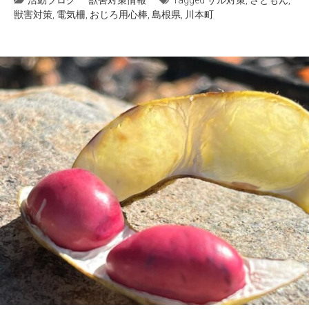
活動ブログ
獣害対策情報
Tagged
サル対策
,
さともん
,
獣害対策
,
電気柵
,
おじろ用心棒
,
島根県
,
川本町