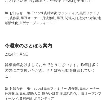
さとぼら活動では基本的に午後まで活動を実施して...
お知らせ
Tagged
農村体験
,
ボランティア
,
黒豆ファミリ
ー
,
農作業
,
黒豆オーナー
,
丹波篠山
,
黒豆
,
関係人口
,
獣がい対策
,
地
域活性化
,
川阪オープンフィールド
今週末のさとぼら案内
2024年1月5日
皆様新年あけましておめでとうございます。昨年は多く
の方にご支援いただき、さとぼら活動を継続していく
こ...
お知らせ
Tagged
黒豆ファミリー
,
農作業
,
黒豆オーナー
,
丹波篠山
,
黒豆
,
関係人口
,
獣がい対策
,
地域活性化
,
川阪オープンフ
ィールド
,
農村体験
,
ボランティア