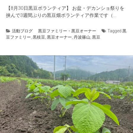
【8月30日黒豆ボランティア】 お盆・デカンショ祭りを
挟んで3週間ぶりの黒豆畑ボランティア作業です（...
活動ブログ
黒豆ファミリー・黒豆オーナー
Tagged
黒
豆ファミリー
,
黒枝豆
,
黒豆オーナー
,
丹波篠山
,
黒豆