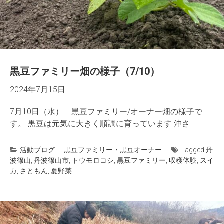
黒豆ファミリー畑の様子（7/10）
2024年7月15日
7月10日（水） 黒豆ファミリー/オーナー畑の様子で
す。 黒豆は元気に大きく順調に育っています 沖さ...
活動ブログ
黒豆ファミリー・黒豆オーナー
Tagged
丹
波篠山
,
丹波篠山市
,
トウモロコシ
,
黒豆ファミリー
,
収穫体験
,
スイ
カ
,
さともん
,
夏野菜