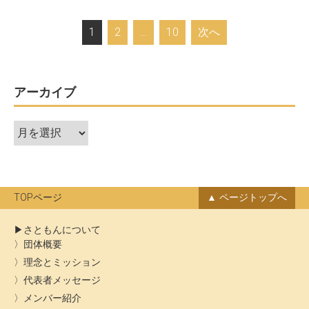
投
1
2
…
10
次へ
稿
ナ
ビ
アーカイブ
ゲ
ア
ー
ー
シ
カ
ョ
イ
ン
ブ
TOPページ
ページトップへ
さともんについて
団体概要
理念とミッション
代表者メッセージ
メンバー紹介