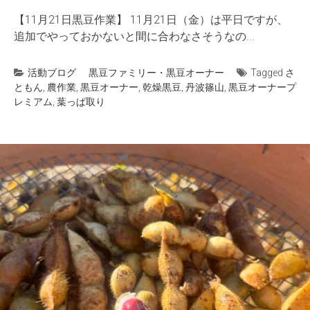
【11月21日黒豆作業】 11月21日（金）は平日ですが、
追加でやっておかないと間に合わなさそうなの...
活動ブログ
黒豆ファミリー・黒豆オーナー
Tagged
さ
ともん
,
農作業
,
黒豆オーナー
,
乾燥黒豆
,
丹波篠山
,
黒豆オーナープ
レミアム
,
葉っぱ取り