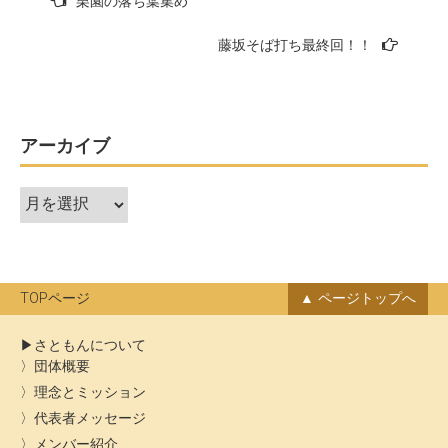
栗園の落ち葉集め
稿
藤坂そば打ち最終回！！
ナ
ビ
ゲ
ー
アーカイブ
シ
ア
ョ
ー
ン
カ
イ
ブ
TOPページ
ページトップへ
さともんについて
団体概要
理念とミッション
代表者メッセージ
メンバー紹介