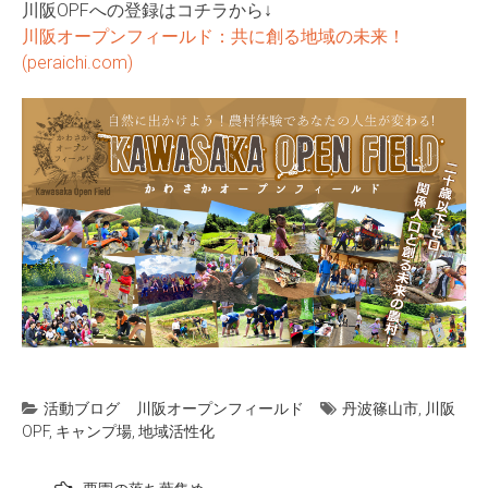
川阪OPFへの登録はコチラから↓
川阪オープンフィールド：共に創る地域の未来！
(peraichi.com)
活動ブログ
川阪オープンフィールド
丹波篠山市
,
川阪
OPF
,
キャンプ場
,
地域活性化
投