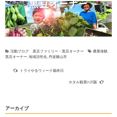
活動ブログ
黒豆ファミリー・黒豆オーナー
農業体験
,
黒豆オーナー
,
地域活性化
,
丹波篠山市
投
トライやるウィーク最終日
稿
ホタル観賞in川阪
ナ
ビ
ゲ
ー
アーカイブ
シ