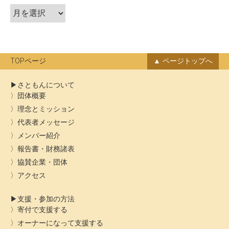
ア
ョ
ー
ン
カ
イ
ブ
TOPページ
ページトップへ
さともんについて
団体概要
理念とミッション
代表者メッセージ
メンバー紹介
報告書・財務諸表
協賛企業・団体
アクセス
支援・参加の方法
寄付で支援する
オーナーになって支援する