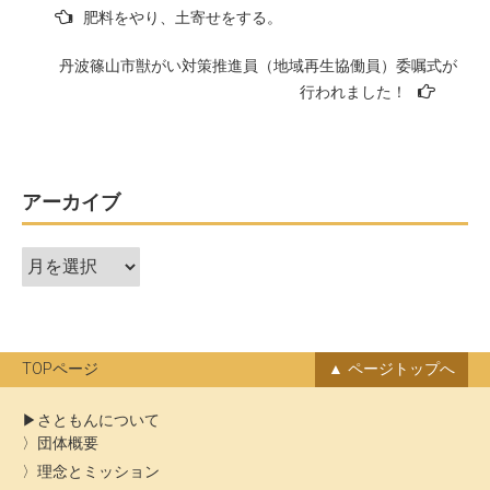
投
肥料をやり、土寄せをする。
稿
丹波篠山市獣がい対策推進員（地域再生協働員）委嘱式が
ナ
行われました！
ビ
ゲ
ー
アーカイブ
シ
ョ
ア
ン
ー
カ
イ
ブ
TOPページ
ページトップへ
さともんについて
団体概要
理念とミッション