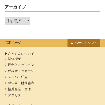
アーカイブ
ア
ー
カ
イ
ブ
TOPページ
ページトップへ
さともんについて
団体概要
理念とミッション
代表者メッセージ
メンバー紹介
報告書・財務諸表
協賛企業・団体
アクセス