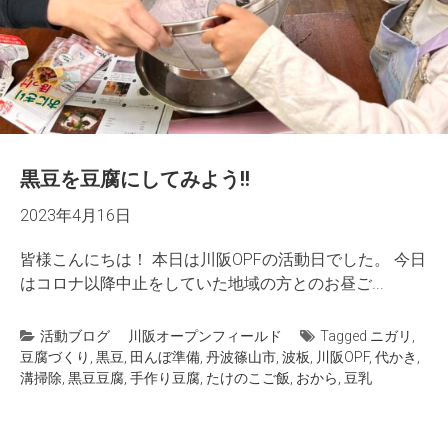
黒豆を豆腐にしてみよう!!
2023年4月16日
皆様こんにちは！ 本日は川阪OPFの活動日でした。 今日
はコロナ以降中止をしていた地域の方とのお昼ご...
活動ブログ
川阪オープンフィールド
Tagged
ニガリ
,
豆腐づくり
,
黒豆
,
田んぼ準備
,
丹波篠山市
,
波板
,
川阪OPF
,
代かき
,
溝掃除
,
黒豆豆腐
,
手作り豆腐
,
たけのこご飯
,
おから
,
豆乳