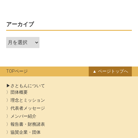
アーカイブ
ア
ー
カ
イ
ブ
TOPページ
ページトップへ
さともんについて
団体概要
理念とミッション
代表者メッセージ
メンバー紹介
報告書・財務諸表
協賛企業・団体