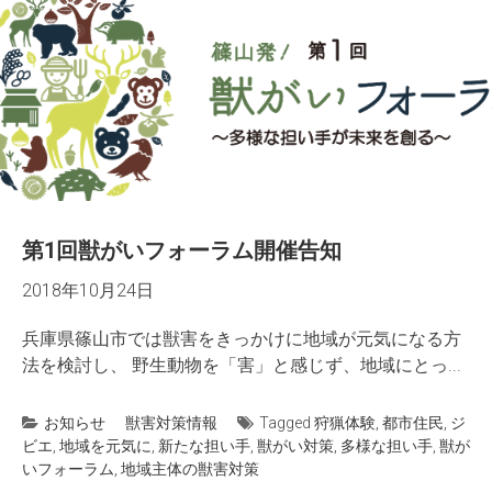
第1回獣がいフォーラム開催告知
2018年10月24日
兵庫県篠山市では獣害をきっかけに地域が元気になる方
法を検討し、 野生動物を「害」と感じず、地域にとっ...
お知らせ
獣害対策情報
Tagged
狩猟体験
,
都市住民
,
ジ
ビエ
,
地域を元気に
,
新たな担い手
,
獣がい対策
,
多様な担い手
,
獣が
いフォーラム
,
地域主体の獣害対策