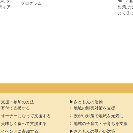
策
,
サ
Tag
プログラム
ティア
,
対策
,
丹
より先
支援・参加の方法
さともんの活動
寄付で支援する
地域の獣害対策を支援
オーナーになって支援する
獣がい対策で地域を元気に
美味しく食べて支援する
地域の子育て・子育ちを支援
イベントに参加する
さともんの獣がい対策