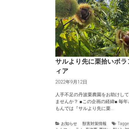
サルより先に栗拾いボラ
ィア
2022年9月12日
人手不足の丹波栗農園をお助けして
ませんか？ ■この企画の経緯■ 毎年
もんでは『サルより先に栗...
お知らせ
獣害対策情報
Tagg