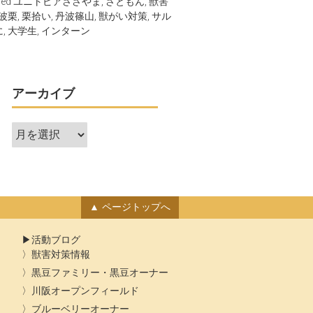
ged
ユニトピアささやま
,
さともん
,
獣害
波栗
,
栗拾い
,
丹波篠山
,
獣がい対策
,
サル
に
,
大学生
,
インターン
アーカイブ
ア
ー
カ
イ
ブ
ページトップへ
活動ブログ
獣害対策情報
黒豆ファミリー・黒豆オーナー
川阪オープンフィールド
ブルーベリーオーナー