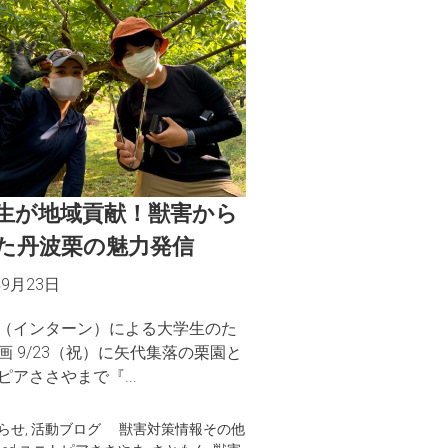
生が地域貢献！獣害から
た丹波栗の魅力発信
年9月23日
（インターン）による大学生のた
画 9/23（祝）に矢代集落の栗園と
ピアささやまで『...
らせ
,
活動ブログ
獣害対策情報
その他