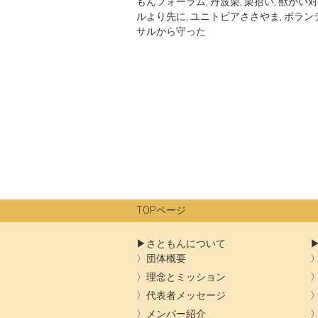
もんフォーラム
,
丹波栗
,
栗拾い
,
獣がい対
ルより先に
,
ユニトピアささやま
,
ボラン
サルから守った
TOPページ
さともんについて
団体概要
理念とミッション
代表者メッセージ
メンバー紹介