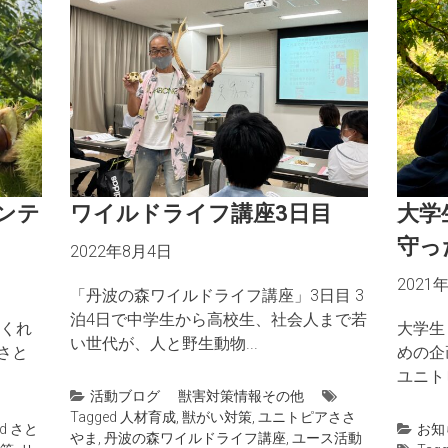
ンテ
ワイルドライフ講座3日目
大学
守っ
2022年8月4日
2021
「丹波の森ワイルドライフ講座」3日目 3
泊4日で中学生から高校生、社会人まで若
くれ
大学生
い世代が、人と野生動物...
さと
めの企
ユニト
活動ブログ
獣害対策情報
その他
Tagged
人材育成
,
獣がい対策
,
ユニトピアささ
ed
さと
お知
やま
,
丹波の森ワイルドライフ講座
,
ユース活動