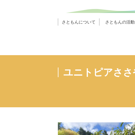
さともんについて
さともんの活動
ユニトピアささ