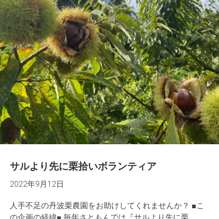
サルより先に栗拾いボランティア
2022年9月12日
人手不足の丹波栗農園をお助けしてくれませんか？ ■こ
の企画の経緯■ 毎年さともんでは『サルより先に栗...