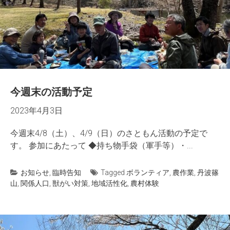
今週末の活動予定
2023年4月3日
今週末4/8（土）、4/9（日）のさともん活動の予定で
す。 参加にあたって ◆持ち物手袋（軍手等）・...
お知らせ
,
臨時告知
Tagged
ボランティア
,
農作業
,
丹波篠
山
,
関係人口
,
獣がい対策
,
地域活性化
,
農村体験