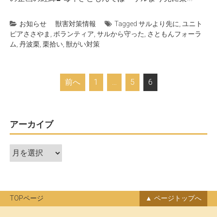
お知らせ
獣害対策情報
Tagged
サルより先に
,
ユニト
ピアささやま
,
ボランティア
,
サルから守った
,
さともんフォーラ
ム
,
丹波栗
,
栗拾い
,
獣がい対策
投
前へ
1
…
5
6
稿
ナ
ビ
アーカイブ
ゲ
ア
ー
ー
シ
カ
ョ
イ
ン
ブ
TOPページ
ページトップへ