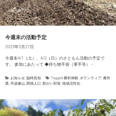
今週末の活動予定
2023年3月27日
今週末4/1（土）、4/2（日）のさともん活動の予定で
す。 参加にあたって ◆持ち物手袋（軍手等）・...
お知らせ
,
臨時告知
Tagged
農村体験
,
ボランティア
,
農作
業
,
丹波篠山
,
関係人口
,
獣がい対策
,
地域活性化