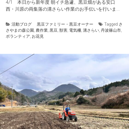
4/1 本日から新年度 朝イチ急遽、黒豆畑がある安口
西・川原の両集落の溝さらい作業のお手伝いを行いま...
活動ブログ
黒豆ファミリー・黒豆オーナー
Tagged
さ
さやまの森公園
,
農作業
,
黒豆
,
獣害
,
電気柵
,
溝さらい
,
丹波篠山市
,
ボランティア
,
お花見