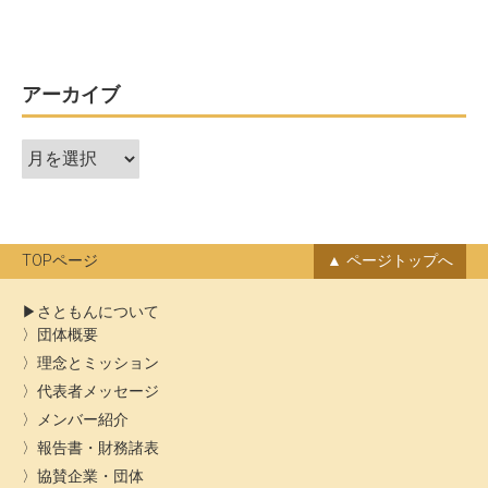
アーカイブ
ア
ー
カ
イ
ブ
TOPページ
ページトップへ
さともんについて
団体概要
理念とミッション
代表者メッセージ
メンバー紹介
報告書・財務諸表
協賛企業・団体