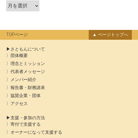
ア
ー
カ
イ
ブ
TOPページ
ページトップへ
さともんについて
団体概要
理念とミッション
代表者メッセージ
メンバー紹介
報告書・財務諸表
協賛企業・団体
アクセス
支援・参加の方法
寄付で支援する
オーナーになって支援する