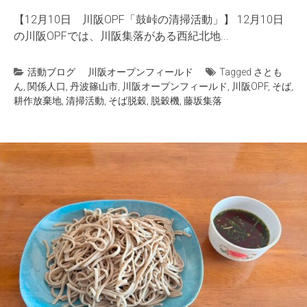
【12月10日 川阪OPF「鼓峠の清掃活動」】 12月10日
の川阪OPFでは、川阪集落がある西紀北地...
活動ブログ
川阪オープンフィールド
Tagged
さとも
ん
,
関係人口
,
丹波篠山市
,
川阪オープンフィールド
,
川阪OPF
,
そば
,
耕作放棄地
,
清掃活動
,
そば脱穀
,
脱穀機
,
藤坂集落