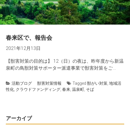
春来区で、報告会
2021年12月13日
【獣害対策の目的は】 12（日）の夜は、昨年度から新温
泉町の鳥獣対策サポーター派遣事業で獣害対策をご...
活動ブログ
獣害対策情報
Tagged
獣がい対策
,
地域活
性化
,
クラウドファンディング
,
春来
,
温泉町
,
そば
アーカイブ