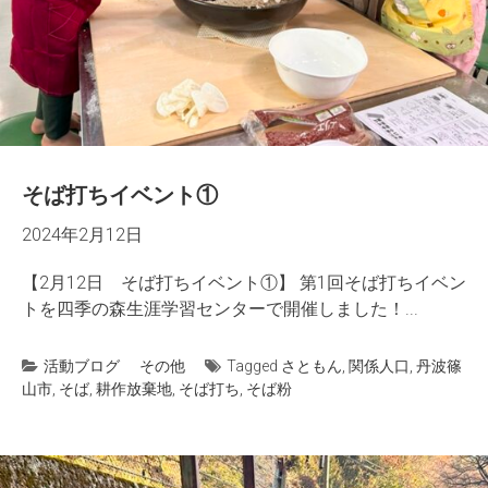
そば打ちイベント①
2024年2月12日
【2月12日 そば打ちイベント①】 第1回そば打ちイベン
トを四季の森生涯学習センターで開催しました！...
活動ブログ
その他
Tagged
さともん
,
関係人口
,
丹波篠
山市
,
そば
,
耕作放棄地
,
そば打ち
,
そば粉