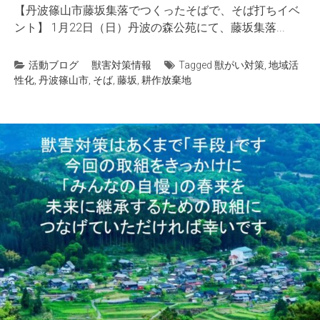
【丹波篠山市藤坂集落でつくったそばで、そば打ちイベ
ント】 1月22日（日）丹波の森公苑にて、藤坂集落...
活動ブログ
獣害対策情報
Tagged
獣がい対策
,
地域活
性化
,
丹波篠山市
,
そば
,
藤坂
,
耕作放棄地