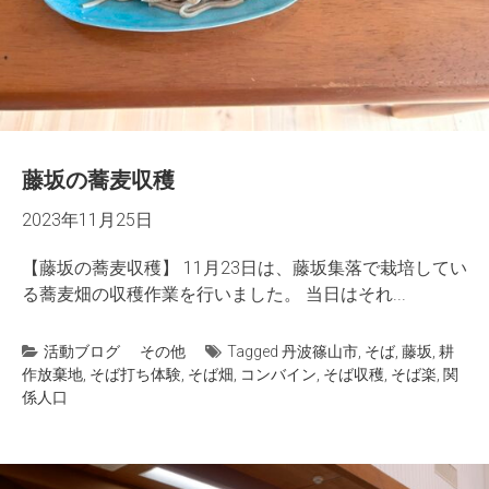
藤坂の蕎麦収穫
2023年11月25日
【藤坂の蕎麦収穫】 11月23日は、藤坂集落で栽培してい
る蕎麦畑の収穫作業を行いました。 当日はそれ...
活動ブログ
その他
Tagged
丹波篠山市
,
そば
,
藤坂
,
耕
作放棄地
,
そば打ち体験
,
そば畑
,
コンバイン
,
そば収穫
,
そば楽
,
関
係人口