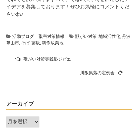
イデアを募集しております！ぜひお気軽にコメントくだ
さいね♪
活動ブログ
獣害対策情報
獣がい対策
,
地域活性化
,
丹波
篠山市
,
そば
,
藤坂
,
耕作放棄地
投
獣がい対策実践塾ジビエ
稿
川阪集落の定例会
ナ
ビ
ゲ
ー
アーカイブ
シ
ア
ョ
ー
ン
カ