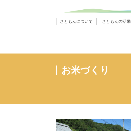
さともんについて
さともんの活動
お米づくり