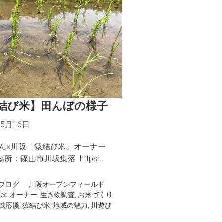
結び米】田んぼの様子
年5月16日
ん×川阪「猿結び米」オーナー
 場所：篠山市川坂集落 https...
ブログ
川阪オープンフィールド
ged
オーナー
,
生き物調査
,
お米づくり
,
域応援
,
猿結び米
,
地域の魅力
,
川遊び