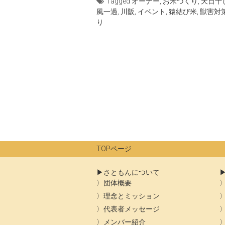
Tagged
オーナー
,
お米づくり
,
天日干
風一過
,
川阪
,
イベント
,
猿結び米
,
獣害対
り
TOPページ
さともんについて
団体概要
理念とミッション
代表者メッセージ
メンバー紹介