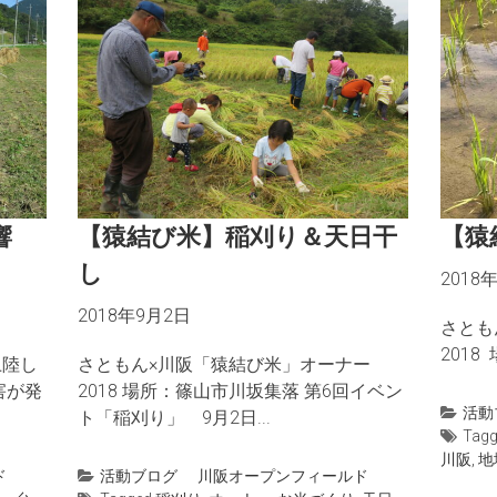
響
【猿結び米】稲刈り＆天日干
【猿
し
2018
2018年9月2日
さとも
2018
上陸し
さともん×川阪「猿結び米」オーナー
害が発
2018 場所：篠山市川坂集落 第6回イベン
活動
ト「稲刈り」 9月2日...
Tag
川阪
,
地
ド
活動ブログ
川阪オープンフィールド