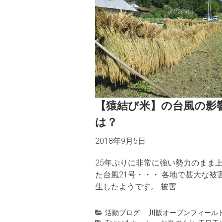
【猿結び米】の台風の影
は？
2018年9月5日
25年ぶりに非常に強い勢力のまま
た台風21号・・・ 各地で甚大な被
生したようです。 被害...
活動ブログ
川阪オープンフィール