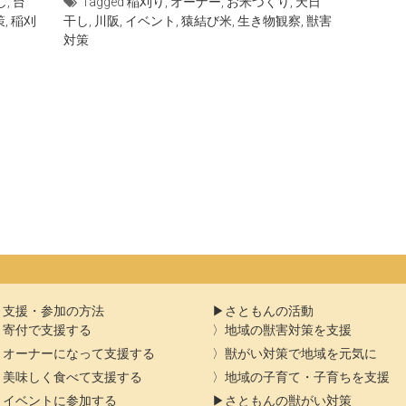
し
,
台
Tagged
稲刈り
,
オーナー
,
お米づくり
,
天日
策
,
稲刈
干し
,
川阪
,
イベント
,
猿結び米
,
生き物観察
,
獣害
対策
支援・参加の方法
さともんの活動
寄付で支援する
地域の獣害対策を支援
オーナーになって支援する
獣がい対策で地域を元気に
美味しく食べて支援する
地域の子育て・子育ちを支援
イベントに参加する
さともんの獣がい対策