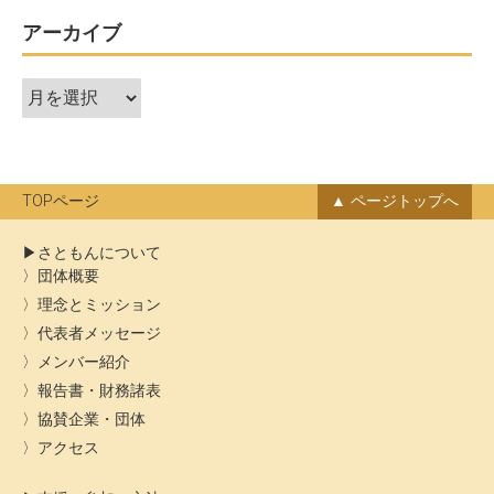
アーカイブ
ア
ー
カ
イ
ブ
TOPページ
ページトップへ
さともんについて
団体概要
理念とミッション
代表者メッセージ
メンバー紹介
報告書・財務諸表
協賛企業・団体
アクセス