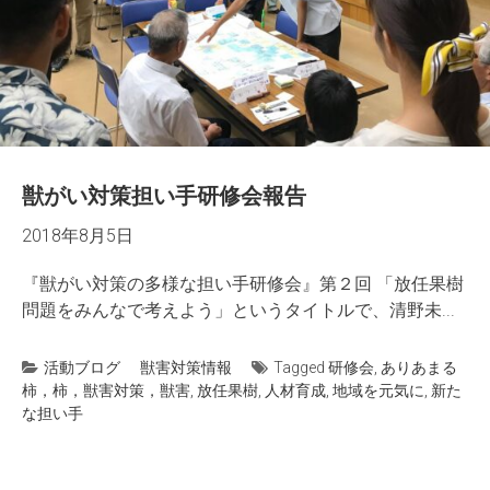
獣がい対策担い手研修会報告
2018年8月5日
『獣がい対策の多様な担い手研修会』第２回 「放任果樹
問題をみんなで考えよう」というタイトルで、清野未...
活動ブログ
獣害対策情報
Tagged
研修会
,
ありあまる
柿，柿，獣害対策，獣害
,
放任果樹
,
人材育成
,
地域を元気に
,
新た
な担い手