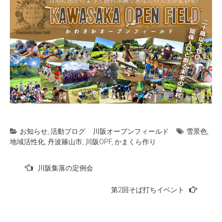
お知らせ
,
活動ブログ
川阪オープンフィールド
雪景色
,
地域活性化
,
丹波篠山市
,
川阪OPF
,
かまくら作り
投
川阪集落の定例会
稿
第2回そば打ちイベント
ナ
ビ