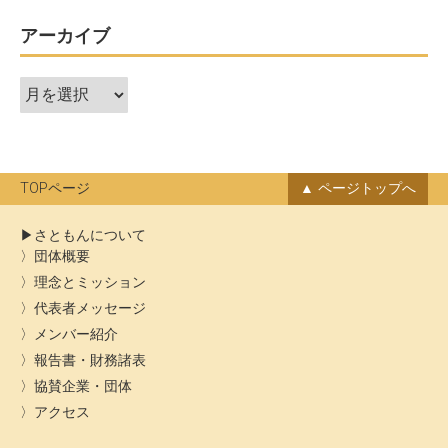
ゲ
ー
アーカイブ
シ
ア
ョ
ー
ン
カ
イ
ブ
TOPページ
ページトップへ
さともんについて
団体概要
理念とミッション
代表者メッセージ
メンバー紹介
報告書・財務諸表
協賛企業・団体
アクセス