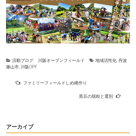
活動ブログ
川阪オープンフィールド
地域活性化
,
丹波
篠山市
,
川阪OPF
投
ファミリーフィールドしめ縄作り
稿
黒豆の脱粒と選別
ナ
ビ
ゲ
ー
アーカイブ
シ