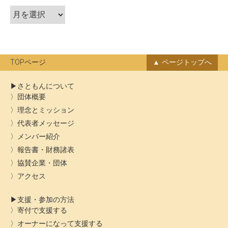
ア
ョ
ー
ン
カ
イ
ブ
TOPページ
ページトップへ
さともんについて
団体概要
理念とミッション
代表者メッセージ
メンバー紹介
報告書・財務諸表
協賛企業・団体
アクセス
支援・参加の方法
寄付で支援する
オーナーになって支援する