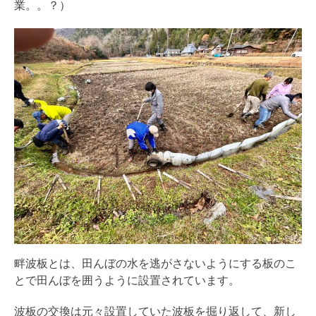
業。。？）
畔波板とは、田んぼの水を逃がさないようにする板のこ
とで田んぼを囲うように設置されています。
波板の交換は元々設置していた波板を掘り返して、新し