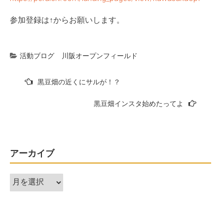
参加登録は↑からお願いします。
活動ブログ
川阪オープンフィールド
投
黒豆畑の近くにサルが！？
稿
黒豆畑インスタ始めたってよ
ナ
ビ
ゲ
ー
アーカイブ
シ
ア
ョ
ー
ン
カ
イ