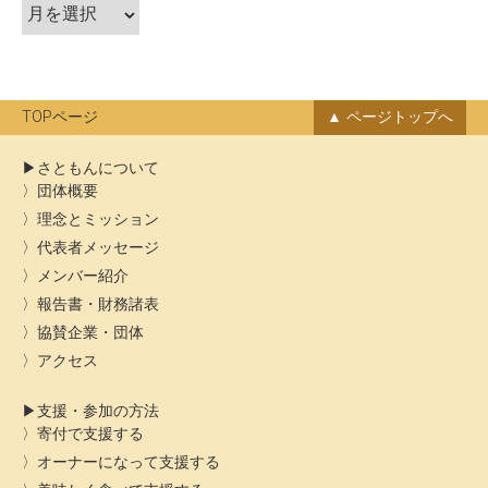
ア
ョ
ー
ン
カ
イ
ブ
TOPページ
ページトップへ
さともんについて
団体概要
理念とミッション
代表者メッセージ
メンバー紹介
報告書・財務諸表
協賛企業・団体
アクセス
支援・参加の方法
寄付で支援する
オーナーになって支援する