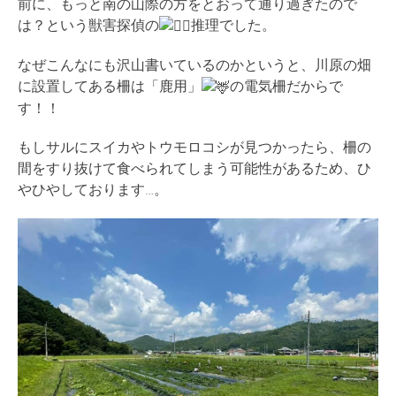
前に、もっと南の山際の方をとおって通り過ぎたので
は？という獣害探偵の
推理でした。
なぜこんなにも沢山書いているのかというと、川原の畑
に設置してある柵は「鹿用」
の電気柵だからで
す！！
もしサルにスイカやトウモロコシが見つかったら、柵の
間をすり抜けて食べられてしまう可能性があるため、ひ
やひやしております…。