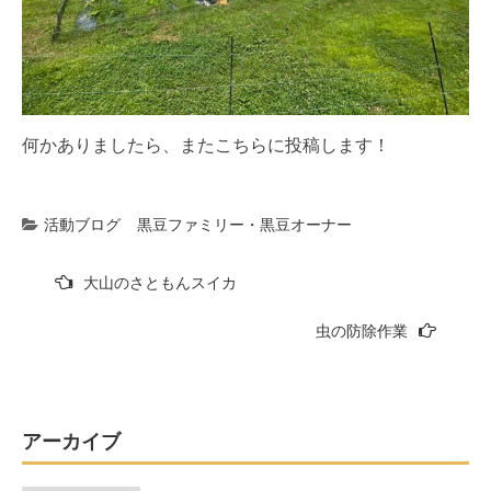
何かありましたら、またこちらに投稿します！
活動ブログ
黒豆ファミリー・黒豆オーナー
投
大山のさともんスイカ
稿
虫の防除作業
ナ
ビ
ゲ
ー
アーカイブ
シ