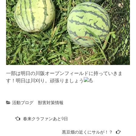
一部は明日の川阪オープンフィールドに持っていきま
す！明日は川刈り。頑張りましょう
活動ブログ
獣害対策情報
投
春来クラファンあと9日
稿
黒豆畑の近くにサルが！？
ナ