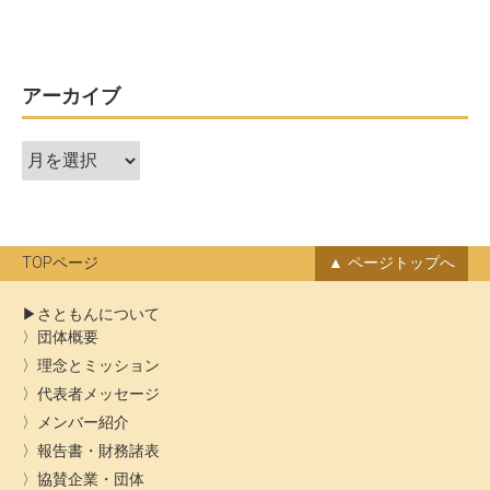
ビ
ゲ
ー
アーカイブ
シ
ア
ョ
ー
ン
カ
イ
ブ
TOPページ
ページトップへ
さともんについて
団体概要
理念とミッション
代表者メッセージ
メンバー紹介
報告書・財務諸表
協賛企業・団体