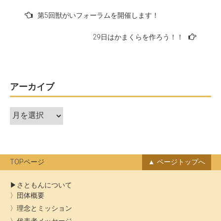
投
第5回獣がいフォーラムを開催します！
稿
29日はかまくらを作ろう！！
ナ
ビ
ゲ
ー
アーカイブ
シ
ア
ョ
ー
ン
カ
イ
ブ
TOPページ
ページトップへ
さともんについて
団体概要
理念とミッション