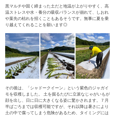
黒マルチや固く締まった土だと地温が上がりやすく、高
温ストレスや水・養分の吸収バランスが崩れて、しおれ
や葉先の枯れを招くこともあるそうです。無事に夏を乗
り越えてくれることを願います◎
その後は、「シャドークイーン」という紫色のジャガイ
モを収穫しました。 土を掘るたびに立派なじゃがいもが
顔を出し、日に日に大きくなる姿に驚かされます。７月
半ばごろまでは収穫可能ですが、それ以降は暑さにより
土の中で腐ってしまう危険があるため、タイミングには