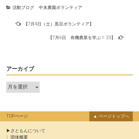
活動ブログ
中末農園ボランティア
投
【7月4日（土）黒豆ボランティア】
稿
【7月6日 有機農業を学ぶ！ 23】
ナ
ビ
ゲ
ー
アーカイブ
シ
ア
ョ
ー
ン
カ
イ
ブ
TOPページ
ページトップへ
さともんについて
団体概要