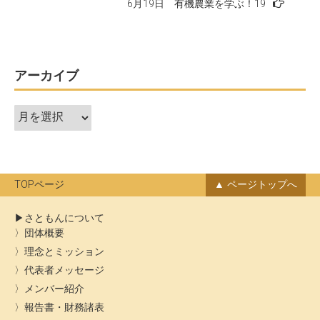
6月19日 有機農業を学ぶ！19
ナ
ビ
ゲ
ー
アーカイブ
シ
ア
ョ
ー
ン
カ
イ
ブ
TOPページ
ページトップへ
さともんについて
団体概要
理念とミッション
代表者メッセージ
メンバー紹介
報告書・財務諸表