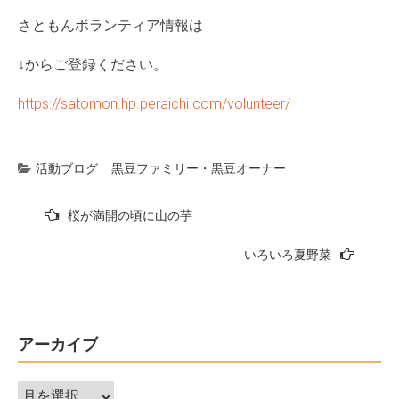
さともんボランティア情報は
↓からご登録ください。
https://satomon.hp.peraichi.com/volunteer/
活動ブログ
黒豆ファミリー・黒豆オーナー
投
桜が満開の頃に山の芋
稿
いろいろ夏野菜
ナ
ビ
ゲ
ー
アーカイブ
シ
ア
ョ