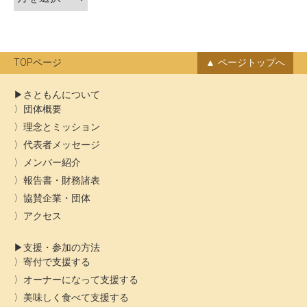
ー
ン
カ
イ
ブ
TOPページ
ページトップへ
さともんについて
団体概要
理念とミッション
代表者メッセージ
メンバー紹介
報告書・財務諸表
協賛企業・団体
アクセス
支援・参加の方法
寄付で支援する
オーナーになって支援する
美味しく食べて支援する