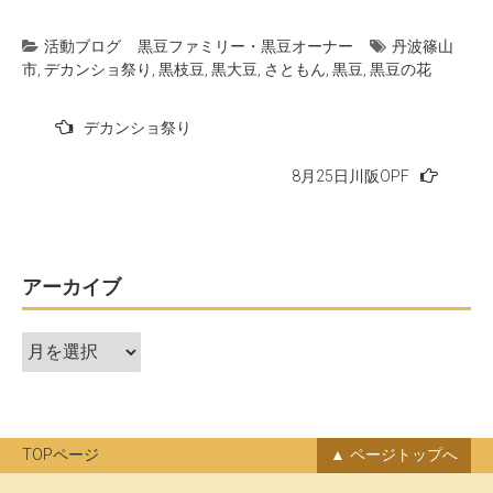
活動ブログ
黒豆ファミリー・黒豆オーナー
丹波篠山
市
,
デカンショ祭り
,
黒枝豆
,
黒大豆
,
さともん
,
黒豆
,
黒豆の花
投
デカンショ祭り
稿
8月25日川阪OPF
ナ
ビ
ゲ
ー
アーカイブ
シ
ア
ョ
ー
ン
カ
イ
ブ
TOPページ
ページトップへ