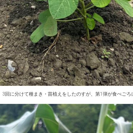
、3回に分けて種まき・苗植えをしたのすが、第1弾が食べごろ