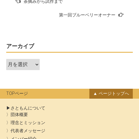
茶摘みから試作まで
稿
第一回ブルーベリーオーナー
ナ
ビ
ゲ
ー
アーカイブ
シ
ア
ョ
ー
ン
カ
イ
ブ
TOPページ
ページトップへ
さともんについて
団体概要
理念とミッション
代表者メッセージ
メンバー紹介