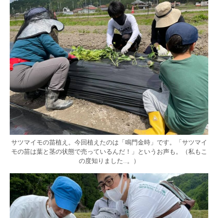
サツマイモの苗植え。今回植えたのは「鳴門金時」です。「サツマイ
モの苗は葉と茎の状態で売っているんだ！」というお声も。（私もこ
の度知りました…。）