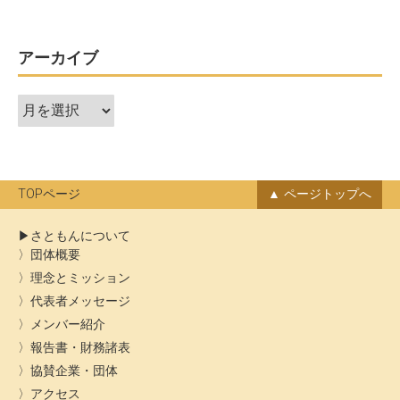
ビ
ゲ
ー
アーカイブ
シ
ア
ョ
ー
ン
カ
イ
ブ
TOPページ
ページトップへ
さともんについて
団体概要
理念とミッション
代表者メッセージ
メンバー紹介
報告書・財務諸表
協賛企業・団体
アクセス