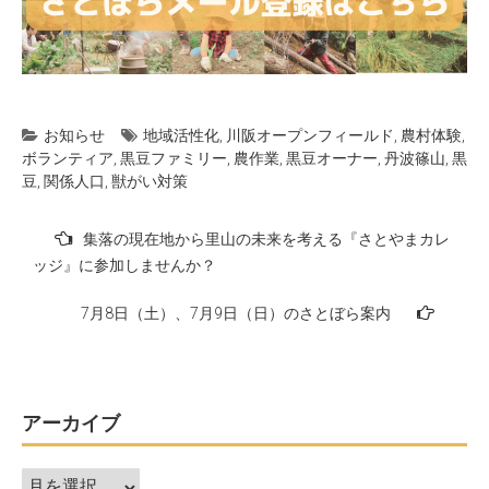
お知らせ
地域活性化
,
川阪オープンフィールド
,
農村体験
,
ボランティア
,
黒豆ファミリー
,
農作業
,
黒豆オーナー
,
丹波篠山
,
黒
豆
,
関係人口
,
獣がい対策
投
集落の現在地から里山の未来を考える『さとやまカレ
稿
ッジ』に参加しませんか？
ナ
7月8日（土）、7月9日（日）のさとぼら案内
ビ
ゲ
ー
アーカイブ
シ
ョ
ア