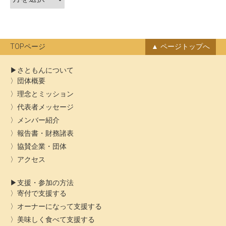
ン
ー
カ
イ
ブ
TOPページ
ページトップへ
さともんについて
団体概要
理念とミッション
代表者メッセージ
メンバー紹介
報告書・財務諸表
協賛企業・団体
アクセス
支援・参加の方法
寄付で支援する
オーナーになって支援する
美味しく食べて支援する