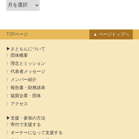
ア
ョ
ー
ン
カ
イ
ブ
TOPページ
ページトップへ
さともんについて
団体概要
理念とミッション
代表者メッセージ
メンバー紹介
報告書・財務諸表
協賛企業・団体
アクセス
支援・参加の方法
寄付で支援する
オーナーになって支援する