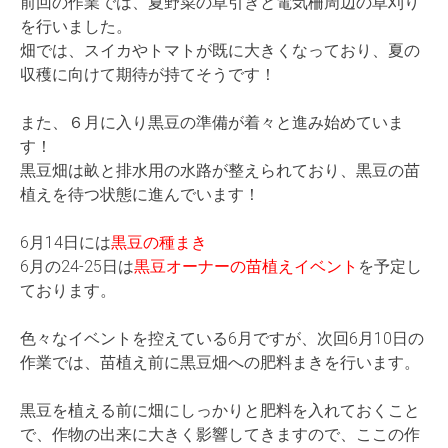
前回の作業では、夏野菜の草引きと電気柵周辺の草刈り
を行いました。
畑では、スイカやトマトが既に大きくなっており、夏の
収穫に向けて期待が持てそうです！
また、６月に入り黒豆の準備が着々と進み始めていま
す！
黒豆畑は畝と排水用の水路が整えられており、黒豆の苗
植えを待つ状態に進んでいます！
6月14日には
黒豆の種まき
6月の24-25日は
黒豆オーナーの苗植えイベント
を予定し
ております。
色々なイベントを控えている6月ですが、次回6月10日の
作業では、苗植え前に黒豆畑への肥料まきを行います。
黒豆を植える前に畑にしっかりと肥料を入れておくこと
で、作物の出来に大きく影響してきますので、ここの作