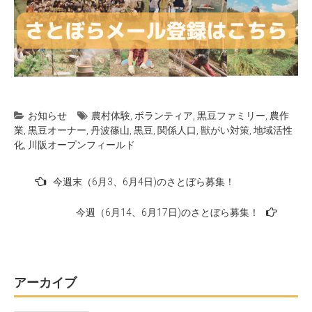
お知らせ
農村体験
,
ボランティア
,
黒豆ファミリー
,
農作
業
,
黒豆オーナー
,
丹波篠山
,
黒豆
,
関係人口
,
獣がい対策
,
地域活性
化
,
川阪オープンフィールド
投
今週末（6月3、6月4日)のさとぼら募集！
稿
今週（6月14、6月17日)のさとぼら募集！
ナ
ビ
ゲ
ー
アーカイブ
シ