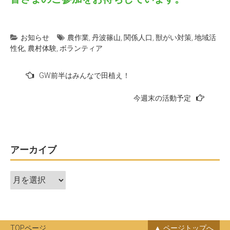
お知らせ
農作業
,
丹波篠山
,
関係人口
,
獣がい対策
,
地域活
性化
,
農村体験
,
ボランティア
投
GW前半はみんなで田植え！
稿
今週末の活動予定
ナ
ビ
ゲ
ー
アーカイブ
シ
ア
ョ
ー
ン
カ
イ
ブ
TOPページ
ページトップへ