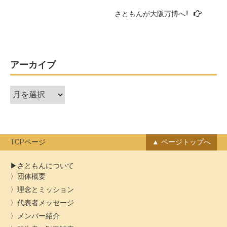
稿
さともんが大阪万博へ!!
ナ
ビ
ゲ
ー
アーカイブ
シ
ア
ョ
ー
ン
カ
イ
ブ
TOPページ
ページトップへ
さともんについて
団体概要
理念とミッション
代表者メッセージ
メンバー紹介