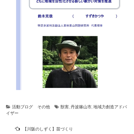
活動ブログ
その他
獣害
,
丹波篠山市
,
地域力創造アドバ
イザー
投
【川阪のしずく】苗づくり