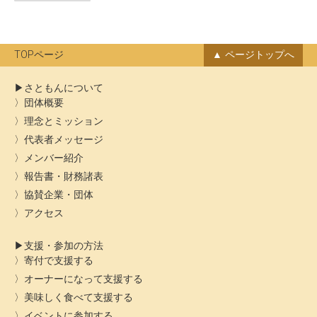
ー
ン
カ
イ
ブ
TOPページ
ページトップへ
さともんについて
団体概要
理念とミッション
代表者メッセージ
メンバー紹介
報告書・財務諸表
協賛企業・団体
アクセス
支援・参加の方法
寄付で支援する
オーナーになって支援する
美味しく食べて支援する
イベントに参加する