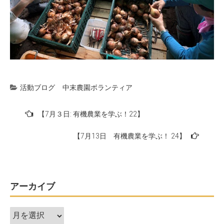
活動ブログ
中末農園ボランティア
投
【7月３日: 有機農業を学ぶ！22】
稿
【7月13日 有機農業を学ぶ！ 24】
ナ
ビ
ゲ
ー
アーカイブ
シ
ア
ョ