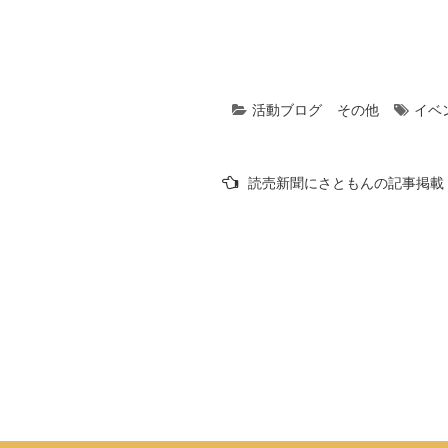
活動ブログ
その他
イベ
投
読売新聞にさともんの記事掲載
稿
ナ
ビ
ゲ
ー
シ
ョ
ン