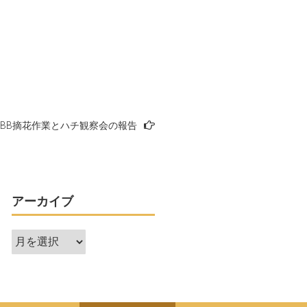
BB摘花作業とハチ観察会の報告
アーカイブ
ア
ー
カ
イ
ブ