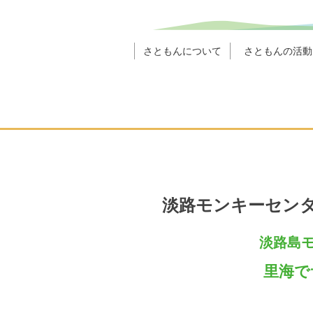
さともんについて
さともんの活動
淡路モンキーセン
淡路島
里海で