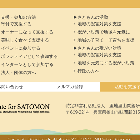
支援・参加の方法
さともんの活動
寄付で支援する
地域の獣害対策を支援
オーナーになって支援する
獣がい対策で地域を元気に
美味しく食べて支援する
地域の子育て・子育ちを支援
イベントに参加する
さともんの獣がい対策
地域の獣害対策を支援
ボランティアとして参加する
地域を元気にする獣がい対策
インターンとして参加する
行政の方へ
法人・団体の方へ
お問い合わせ
メルマガ登録
活動を支援
特定非営利活動法人 里地里山問題研
〒669-2214 兵庫県篠山市味間新315
Copyright: Research Institute for SATOMON. All Rights Reserved.