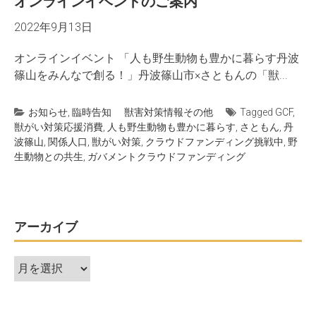
オンラインイベントのご案内
2022年9月13日
オンラインイベント 「人も野生動物も豊かに暮らす丹波
篠山をみんなで創る！」丹波篠山市×さともんの「獣...
お知らせ
,
臨時告知
獣害対策情報
その他
Tagged
GCF
,
獣がい対策応援消費
,
人も野生動物も豊かに暮らす
,
さともん
,
丹
波篠山
,
関係人口
,
獣がい対策
,
クラウドファンディング挑戦中
,
野
生動物との共生
,
ガバメントクラウドファンディング
アーカイブ
ア
ー
カ
イ