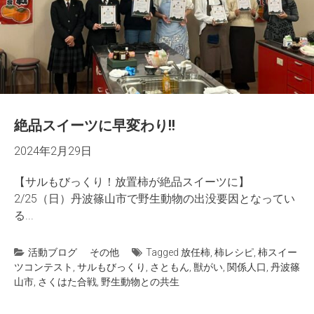
絶品スイーツに早変わり!!
2024年2月29日
【サルもびっくり！放置柿が絶品スイーツに】
2/25（日）丹波篠山市で野生動物の出没要因となってい
る...
活動ブログ
その他
Tagged
放任柿
,
柿レシピ
,
柿スイー
ツコンテスト
,
サルもびっくり
,
さともん
,
獣がい
,
関係人口
,
丹波篠
山市
,
さくはた合戦
,
野生動物との共生