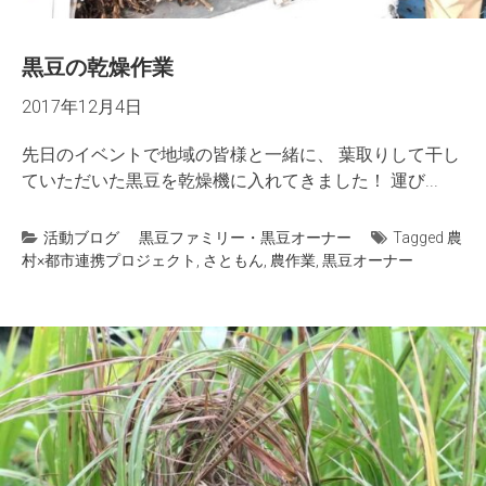
黒豆の乾燥作業
2017年12月4日
先日のイベントで地域の皆様と一緒に、 葉取りして干し
ていただいた黒豆を乾燥機に入れてきました！ 運び...
活動ブログ
黒豆ファミリー・黒豆オーナー
Tagged
農
村×都市連携プロジェクト
,
さともん
,
農作業
,
黒豆オーナー