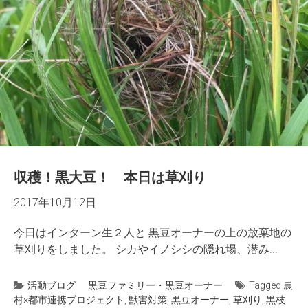
収穫！黒大豆！ 本日は草刈り
2017年10月12日
今日はインターン生２人と 黒豆オーナーの上の放棄地の
草刈りをしました。 シカやイノシシの隠れ場、潜み...
活動ブログ
黒豆ファミリー・黒豆オーナー
Tagged
農
村×都市連携プロジェクト
,
獣害対策
,
黒豆オーナー
,
草刈り
,
黒枝