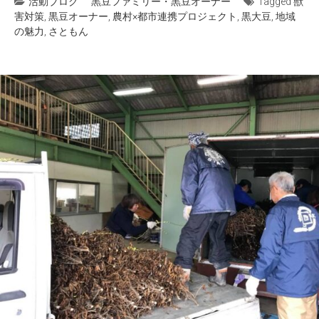
活動ブログ
黒豆ファミリー・黒豆オーナー
Tagged
獣
害対策
,
黒豆オーナー
,
農村×都市連携プロジェクト
,
黒大豆
,
地域
の魅力
,
さともん