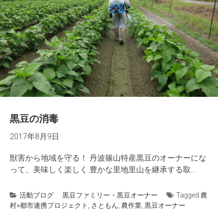
黒豆の消毒
2017年8月9日
獣害から地域を守る！ 丹波篠山特産黒豆のオーナーにな
って、美味しく楽しく 豊かな里地里山を継承する取...
活動ブログ
黒豆ファミリー・黒豆オーナー
Tagged
農
村×都市連携プロジェクト
,
さともん
,
農作業
,
黒豆オーナー