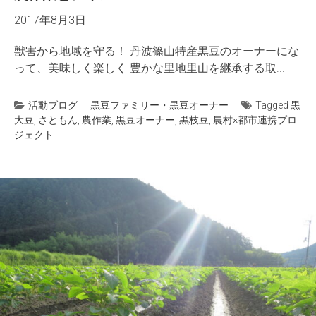
2017年8月3日
獣害から地域を守る！ 丹波篠山特産黒豆のオーナーにな
って、美味しく楽しく 豊かな里地里山を継承する取...
活動ブログ
黒豆ファミリー・黒豆オーナー
Tagged
黒
大豆
,
さともん
,
農作業
,
黒豆オーナー
,
黒枝豆
,
農村×都市連携プロ
ジェクト