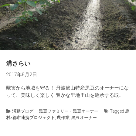
溝さらい
2017年8月2日
獣害から地域を守る！ 丹波篠山特産黒豆のオーナーにな
って、美味しく楽しく 豊かな里地里山を継承する取...
活動ブログ
黒豆ファミリー・黒豆オーナー
Tagged
農
村×都市連携プロジェクト
,
農作業
,
黒豆オーナー