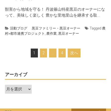
獣害から地域を守る！ 丹波篠山特産黒豆のオーナーにな
って、美味しく楽しく 豊かな里地里山を継承する取...
活動ブログ
黒豆ファミリー・黒豆オーナー
Tagged
農
村×都市連携プロジェクト
,
農作業
,
黒豆オーナー
投
1
2
…
4
次へ
稿
ナ
ビ
アーカイブ
ゲ
ア
ー
ー
シ
カ
ョ
イ