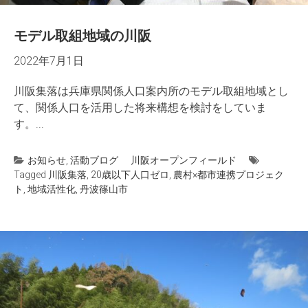
モデル取組地域の川阪
2022年7月1日
川阪集落は兵庫県関係人口案内所のモデル取組地域とし
て、関係人口を活用した将来構想を検討をしていま
す。...
お知らせ
,
活動ブログ
川阪オープンフィールド
Tagged
川阪集落
,
20歳以下人口ゼロ
,
農村×都市連携プロジェク
ト
,
地域活性化
,
丹波篠山市