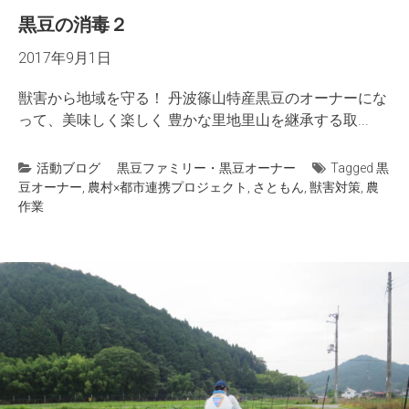
黒豆の消毒２
2017年9月1日
獣害から地域を守る！ 丹波篠山特産黒豆のオーナーにな
って、美味しく楽しく 豊かな里地里山を継承する取...
活動ブログ
黒豆ファミリー・黒豆オーナー
Tagged
黒
豆オーナー
,
農村×都市連携プロジェクト
,
さともん
,
獣害対策
,
農
作業