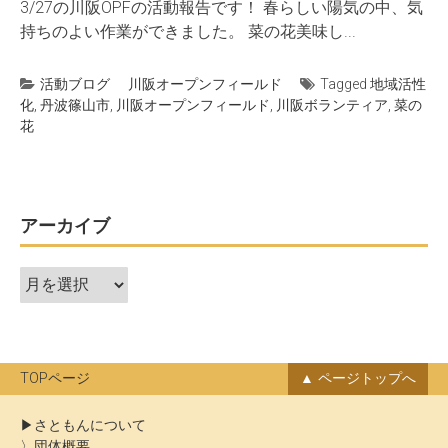
3/27の川阪OPFの活動報告です！ 春らしい陽気の中、気
持ちのよい作業ができました。 菜の花美味し...
活動ブログ
川阪オープンフィールド
Tagged
地域活性
化
,
丹波篠山市
,
川阪オープンフィールド
,
川阪ボランティア
,
菜の
花
アーカイブ
ア
ー
カ
イ
ブ
TOPページ
ページトップへ
さともんについて
団体概要