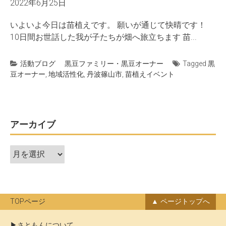
2022年6月25日
いよいよ今日は苗植えです。 願いが通じて快晴です！
10日間お世話した我が子たちが畑へ旅立ちます 苗...
活動ブログ
黒豆ファミリー・黒豆オーナー
Tagged
黒
豆オーナー
,
地域活性化
,
丹波篠山市
,
苗植えイベント
アーカイブ
ア
ー
カ
イ
ブ
TOPページ
ページトップへ
さともんについて