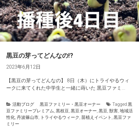
黒豆の芽ってどんなの!?
2023年6月12日
【黒豆の芽ってどんなの】 8日（木）にトライやるウィ
ークに来てくれた中学生と一緒に蒔いた 黒豆ファミ...
活動ブログ
黒豆ファミリー・黒豆オーナー
Tagged
黒
豆ファミリープレミアム
,
黒枝豆
,
黒豆オーナー
,
黒豆
,
獣害
,
地域活
性化
,
丹波篠山市
,
トライやるウィーク
,
苗植えイベント
,
黒豆ファ
ミリー