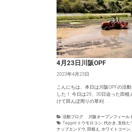
4月23日川阪OPF
2023年4月23日
こんにちは、本日は川阪OPFの活動
した！ 今日は29、30日迫った田植
けて田んぼ周りの草刈...
活動ブログ
川阪オープンフィール
Tagged
トウモロコシ
,
代かき
,
支柱た
ナップエンドウ
,
田植え
,
ホワイトコーン
,