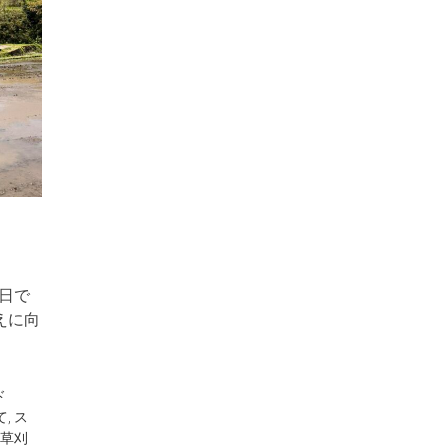
日で
えに向
ド
て
,
ス
草刈