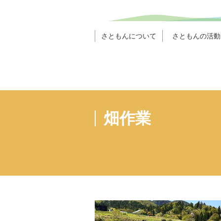
さともんについて
さともんの活動
畑作業