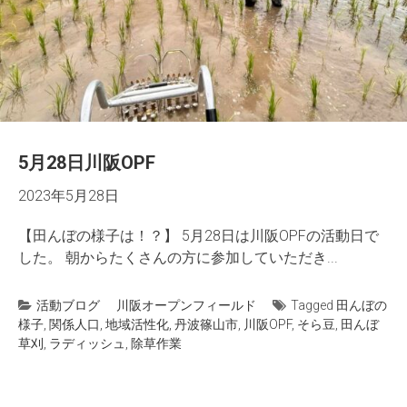
5月28日川阪OPF
2023年5月28日
【田んぼの様子は！？】 5月28日は川阪OPFの活動日で
した。 朝からたくさんの方に参加していただき...
活動ブログ
川阪オープンフィールド
Tagged
田んぼの
様子
,
関係人口
,
地域活性化
,
丹波篠山市
,
川阪OPF
,
そら豆
,
田んぼ
草刈
,
ラディッシュ
,
除草作業