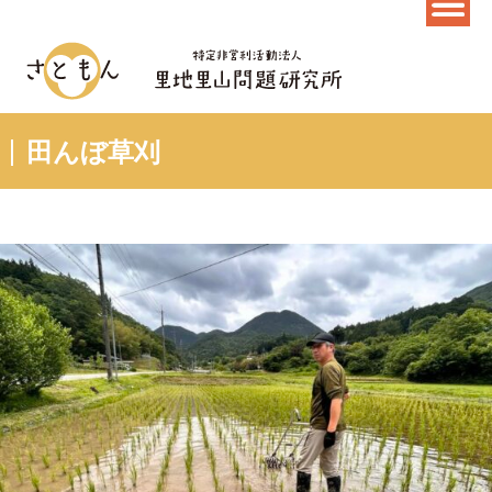
田んぼ草刈