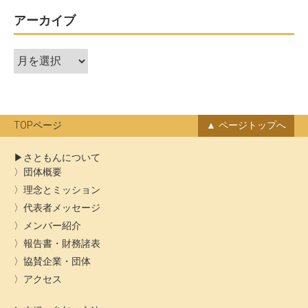
アーカイブ
ア
ー
カ
イ
ブ
TOPページ
ページトップへ
さともんについて
団体概要
理念とミッション
代表者メッセージ
メンバー紹介
報告書・財務諸表
協賛企業・団体
アクセス