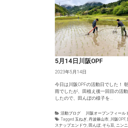
5月14日川阪OPF
2023年5月14日
今日は川阪OPFの活動日でした！ 
雨でしたが、田植え後一回目の活動
したので、田んぼの様子を...
活動ブログ
川阪オープンフィール
Tagged
玉ねぎ
,
丹波篠山市
,
川阪OPF
,
スナップエンドウ
,
田んぼ
,
そら豆
,
ニンニ