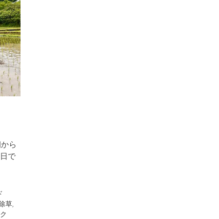
朝から
日で
ド
除草
,
ク