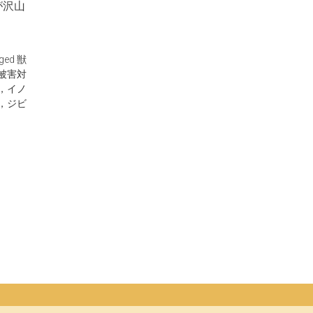
が沢山
ged
獣
被害対
，イノ
，ジビ