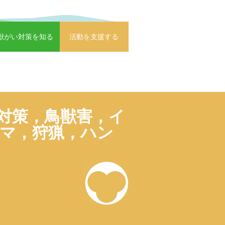
獣がい対策を知る
活動を支援する
対策，鳥獣害，イ
マ，狩猟，ハン