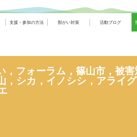
支援・参加の方法
獣がい対策
活動ブログ
い，フォーラム，篠山市，被害
山，シカ，イノシシ，アライグ
エ