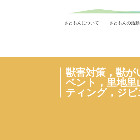
さともんについて
さともんの活動
獣害対策，獣が
ベント，里地里
ティング，ジビ