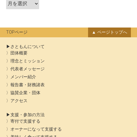
ア
ー
カ
イ
ブ
TOPページ
ページトップへ
さともんについて
団体概要
理念とミッション
代表者メッセージ
メンバー紹介
報告書・財務諸表
協賛企業・団体
アクセス
支援・参加の方法
寄付で支援する
オーナーになって支援する