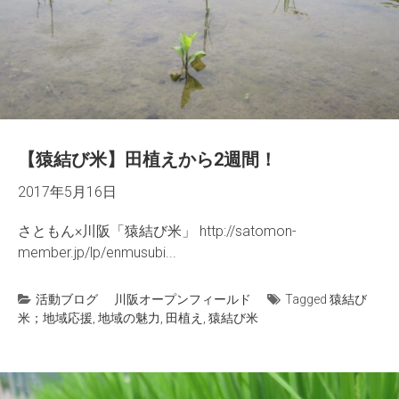
【猿結び米】田植えから2週間！
2017年5月16日
さともん×川阪「猿結び米」 http://satomon-
member.jp/lp/enmusubi...
活動ブログ
川阪オープンフィールド
Tagged
猿結び
米；地域応援
,
地域の魅力
,
田植え
,
猿結び米