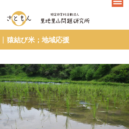
猿結び米；地域応援