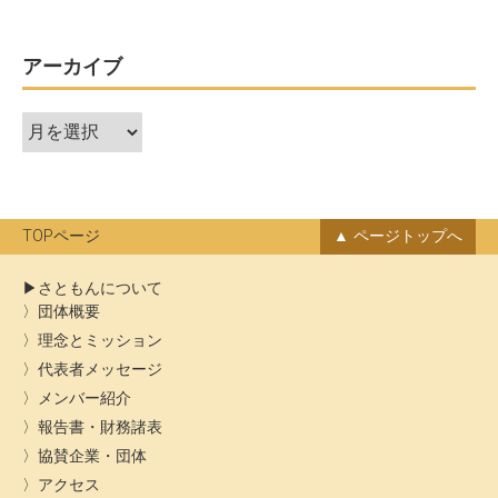
アーカイブ
ア
ー
カ
イ
ブ
TOPページ
ページトップへ
さともんについて
団体概要
理念とミッション
代表者メッセージ
メンバー紹介
報告書・財務諸表
協賛企業・団体
アクセス