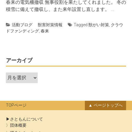
春来の電気柵撤収 無事役割を果たしてくれました。 冬の
積雪に備えて撤収し、また来年設置し直します。 ...
活動ブログ
獣害対策情報
Tagged
獣がい対策
,
クラウ
ドファンディング
,
春来
アーカイブ
ア
ー
カ
イ
ブ
TOPページ
ページトップへ
さともんについて
団体概要