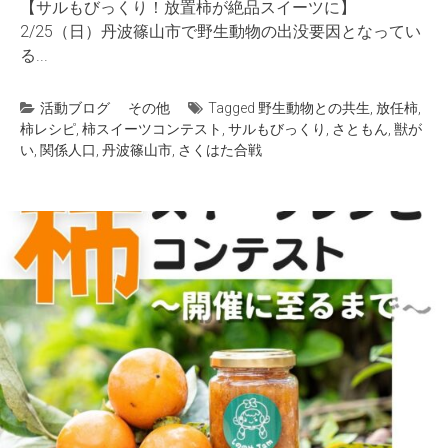
【サルもびっくり！放置柿が絶品スイーツに】
2/25（日）丹波篠山市で野生動物の出没要因となってい
る...
活動ブログ
その他
Tagged
野生動物との共生
,
放任柿
,
柿レシピ
,
柿スイーツコンテスト
,
サルもびっくり
,
さともん
,
獣が
い
,
関係人口
,
丹波篠山市
,
さくはた合戦