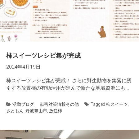
柿スイーツレシピ集が完成
2024年4月19日
柿スイーツレシピ集が完成！ さらに野生動物を集落に誘
引する放置柿の有効活用が進んで新たな地域資源にも...
活動ブログ
獣害対策情報
その他
Tagged
柿スイーツ
,
さともん
,
丹波篠山市
,
放任柿