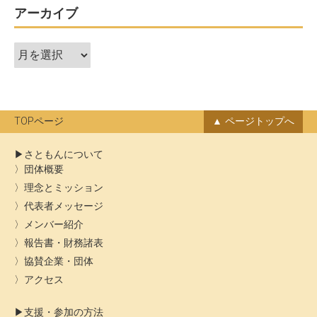
アーカイブ
ア
ー
カ
イ
ブ
TOPページ
ページトップへ
さともんについて
団体概要
理念とミッション
代表者メッセージ
メンバー紹介
報告書・財務諸表
協賛企業・団体
アクセス
支援・参加の方法