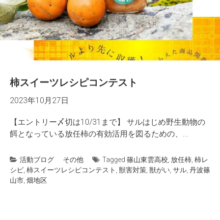
柿スイーツレシピコンテスト
2023年10月27日
【エントリー〆切は10/31まで】 サルはじめ野生動物の
餌となっている放任柿の有効活用を図るための、...
活動ブログ
その他
Tagged
篠山東雲高校
,
放任柿
,
柿レ
シピ
,
柿スイーツレシピコンテスト
,
獣害対策
,
獣がい
,
サル
,
丹波篠
山市
,
畑地区